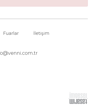
Fuarlar
İletişim
fo@venni.com.tr