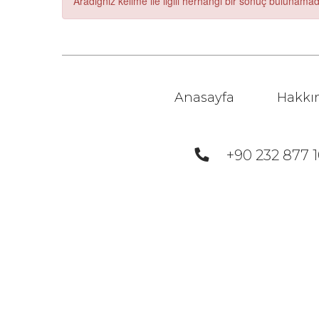
Aradığnız kelime ile ilgili herhangi bir sonuç bulunamad
Anasayfa
Hakkı
+90 232 877 1