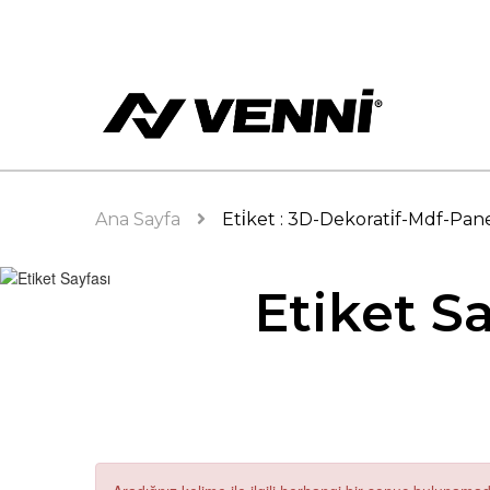
Ana Sayfa
Eti̇ket : 3D-Dekorati̇f-Mdf-Pan
Etiket Sa