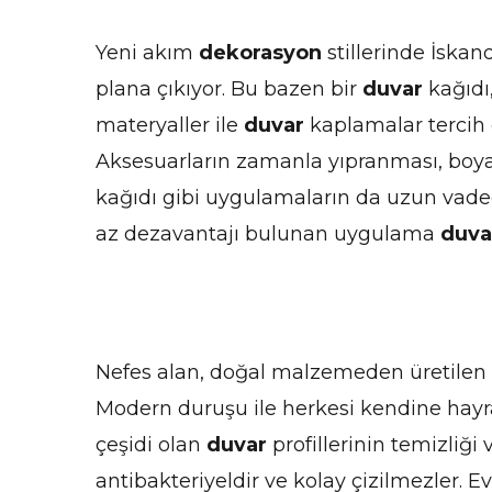
Yeni akım
dekorasyon
stillerinde İska
plana çıkıyor. Bu bazen bir
duvar
kağıdı,
materyaller ile
duvar
kaplamalar tercih e
Aksesuarların zamanla yıpranması, boyan
kağıdı gibi uygulamaların da uzun vade
az dezavantajı bulunan uygulama
duva
Nefes alan, doğal malzemeden üretilen
Modern duruşu ile herkesi kendine hayra
çeşidi olan
duvar
profillerinin temizliğ
antibakteriyeldir ve kolay çizilmezler. 