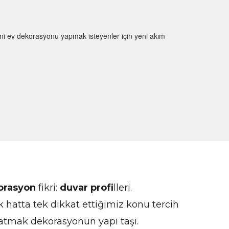
eni ev dekorasyonu yapmak isteyenler için yeni akım
orasyon
fikri:
duvar
profi
lleri.
 hatta tek dikkat ettiğimiz konu tercih
aratmak dekorasyonun yapı taşı.