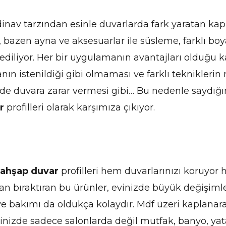
ndinav tarzından esinle duvarlarda fark yaratan k
 bazen ayna ve aksesuarlar ile süsleme, farklı boya
diliyor. Her bir uygulamanın avantajları olduğu ka
ın istenildiği gibi olmaması ve farklı teknikleri
de duvara zarar vermesi gibi… Bu nedenle saydığı
r
profilleri olarak karşımıza çıkıyor.
ahşap
duvar
profilleri hem duvarlarınızı koruyor 
n bıraktıran bu ürünler, evinizde büyük değişimler
i ve bakımı da oldukça kolaydır. Mdf üzeri kaplanar
Evinizde sadece salonlarda değil mutfak, banyo, yat