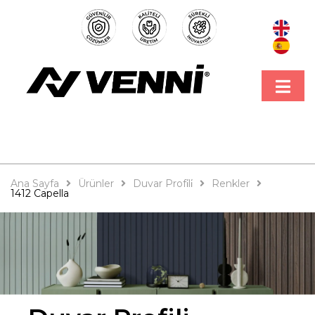
Ana Sayfa
Ürünler
Duvar Profi̇li̇
Renkler
1412 Capella