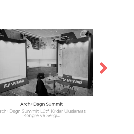
Arch+Dsgn Summit
rch+Dsgn Summit Lütfi Kırdar Uluslararası
24-28 Nisan
Kongre ve Sergi…
düzen