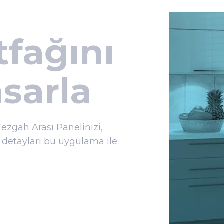
fağını
sarla
Tezgah Arası Panelinizi,
 detayları bu uygulama ile