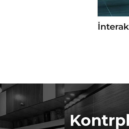
İntera
Kontrp