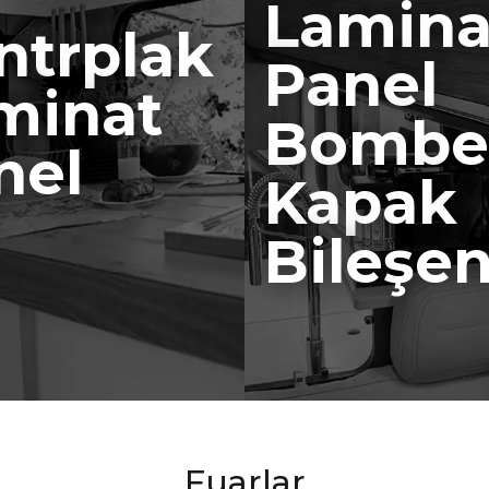
Lamina
ntrplak
Panel
minat
Bombel
nel
Kapak
Bileşen
Fuarlar