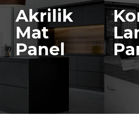
Akrilik
Ko
Mat
La
Panel
Pa